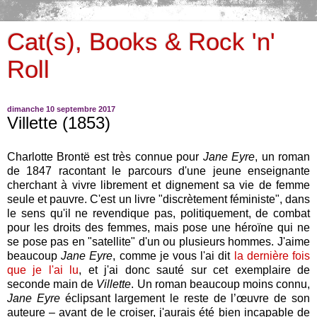
Cat(s), Books & Rock 'n'
Roll
dimanche 10 septembre 2017
Villette (1853)
Charlotte Brontë est très connue pour
Jane Eyre
, un roman
de 1847 racontant le parcours d'une jeune enseignante
cherchant à vivre librement et dignement sa vie de femme
seule et pauvre. C'est un livre "discrètement féministe", dans
le sens qu'il ne revendique pas, politiquement, de combat
pour les droits des femmes, mais pose une héroïne qui ne
se pose pas en "satellite" d'un ou plusieurs hommes. J'aime
beaucoup
Jane Eyre
, comme je vous l'ai dit
la dernière fois
que je l'ai lu
, et j'ai donc sauté sur cet exemplaire de
seconde main de
Villette
. Un roman beaucoup moins connu,
Jane Eyre
éclipsant largement le reste de l’œuvre de son
auteure – avant de le croiser, j'aurais été bien incapable de