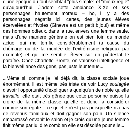
d'une époque où tout semblait "plus simple" et "mieux réglé"
qu'aujourd'hui. J'adore cette ambiance XIXe et ses
personnages hautement moraux – ho, il y a des
personnages négatifs ici, certes, des jeunes élèves
écervelées et frivoles (Ginevra est un petit bijou!) et même
des hommes odieux, dans la rue, envers une femme seule,
mais d'une manière générale on est bien loin du monde
actuel qui me terrifie considérablement (à cause du
chômage ou de la montée de l'extrémisme religieux par
exemple) et qui me semble élever sur un piédestal le
paraître. Chez Charlotte Brontë, on valorise l'intelligence et
la bienveillance des gens, pas juste leur tenue...
...Même si, comme je l'ai déjà dit, la classe sociale joue
énormément. Il est même très triste de voir Lucy
soulagée
d'avoir l'opportunité d'expliquer à quelqu'un de noble qu'elle
travaille
: elle était très gênée que cette personne puisse la
croire de la même classe qu'elle et donc la considérer
comme son égale – ce qu'elle n'est pas puisqu'elle n'a pas
de revenus familiaux et doit gagner son pain. Un silence
embarrassé envahit le salon et je crois qu'une jeune femme
finit même par lui dire combien elle est désolée pour elle...