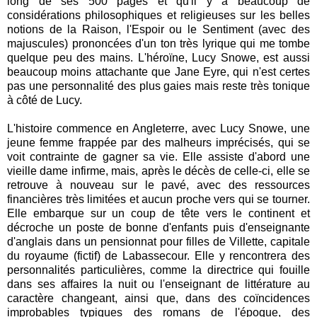
long de ses 500 pages et qu'il y a beaucoup de
considérations philosophiques et religieuses sur les belles
notions de la Raison, l'Espoir ou le Sentiment (avec des
majuscules) prononcées d'un ton très lyrique qui me tombe
quelque peu des mains. L'héroïne, Lucy Snowe, est aussi
beaucoup moins attachante que Jane Eyre, qui n'est certes
pas une personnalité des plus gaies mais reste très tonique
à côté de Lucy.
L'histoire commence en Angleterre, avec Lucy Snowe, une
jeune femme frappée par des malheurs imprécisés, qui se
voit contrainte de gagner sa vie. Elle assiste d'abord une
vieille dame infirme, mais, après le décès de celle-ci, elle se
retrouve à nouveau sur le pavé, avec des ressources
financières très limitées et aucun proche vers qui se tourner.
Elle embarque sur un coup de tête vers le continent et
décroche un poste de bonne d'enfants puis d'enseignante
d'anglais dans un pensionnat pour filles de Villette, capitale
du royaume (fictif) de Labassecour. Elle y rencontrera des
personnalités particulières, comme la directrice qui fouille
dans ses affaires la nuit ou l'enseignant de littérature au
caractère changeant, ainsi que, dans des coïncidences
improbables typiques des romans de l'époque, des