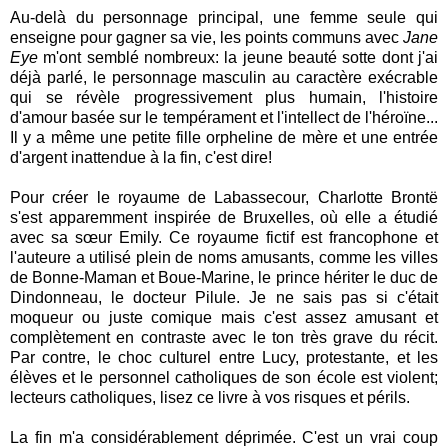
Au-delà du personnage principal, une femme seule qui
enseigne pour gagner sa vie, les points communs avec
Jane
Eye
m'ont semblé nombreux: la jeune beauté sotte dont j'ai
déjà parlé, le personnage masculin au caractère exécrable
qui se révèle progressivement plus humain, l'histoire
d'amour basée sur le tempérament et l'intellect de l'héroïne...
Il y a même une petite fille orpheline de mère et une entrée
d'argent inattendue à la fin, c'est dire!
Pour créer le royaume de Labassecour, Charlotte Brontë
s'est
apparemment
inspirée de Bruxelles, où elle a étudié
avec sa sœur Emily. Ce royaume fictif est francophone et
l'auteure a utilisé plein de noms amusants, comme les villes
de Bonne-Maman et Boue-Marine, le prince hériter le duc de
Dindonneau, le docteur Pilule. Je ne sais pas si c'était
moqueur ou juste comique mais c'est assez amusant et
complètement en contraste avec le ton très grave du récit.
Par contre, le choc culturel entre Lucy, protestante, et les
élèves et le personnel catholiques de son école est violent;
lecteurs catholiques, lisez ce livre à vos risques et périls.
La fin m'a considérablement déprimée. C'est un vrai coup